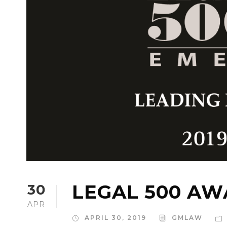
LEGAL 500 AW
30
APR
APRIL 30, 2019
GMLAW